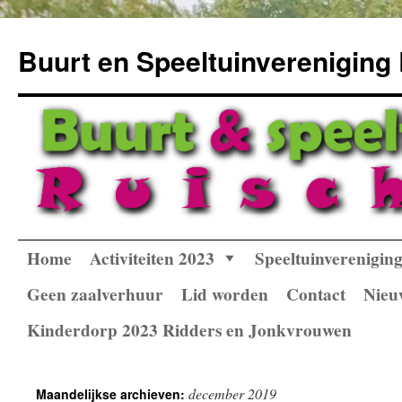
Buurt en Speeltuinvereniging
Home
Activiteiten 2023
Speeltuinverenigi
Spring
naar
Geen zaalverhuur
Lid worden
Contact
Nieu
inhoud
Kinderdorp 2023 Ridders en Jonkvrouwen
december 2019
Maandelijkse archieven: