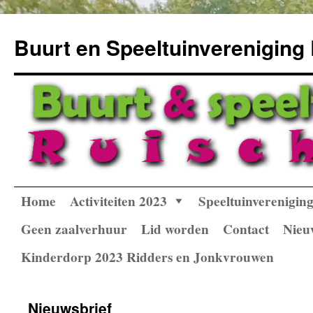
Buurt en Speeltuinvereniging
Home
Activiteiten 2023
Speeltuinverenigi
Spring
naar
Geen zaalverhuur
Lid worden
Contact
Nieu
inhoud
Kinderdorp 2023 Ridders en Jonkvrouwen
Nieuwsbrief